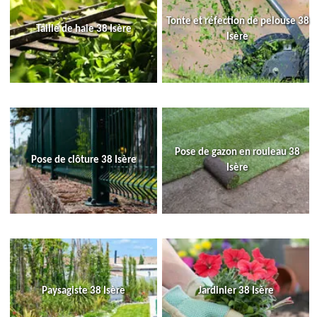
Tonte et réfection de pelouse 38
Taille de haie 38 Isère
Isère
Pose de gazon en rouleau 38
Pose de clôture 38 Isère
Isère
Paysagiste 38 Isère
Jardinier 38 Isère