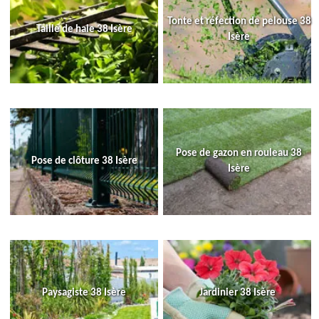
Tonte et réfection de pelouse 38
Taille de haie 38 Isère
Isère
Pose de gazon en rouleau 38
Pose de clôture 38 Isère
Isère
Paysagiste 38 Isère
Jardinier 38 Isère