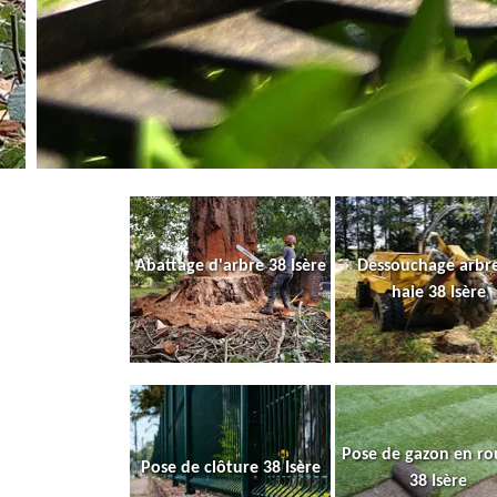
Abattage d'arbre 38 Isère
Dessouchage arbre
haie 38 Isère
Pose de gazon en ro
Pose de clôture 38 Isère
38 Isère