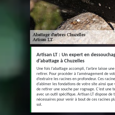
Artisan LT : Un expert en dessoucha
d’abattage à Chuzelles
Une fois l’abattage accompli, l’arbre laisse une
retirer. Pour procéder à l’aménagement de votre
d’extraire les racines en profondeur. Ces racine
d’abîmer les fondations de votre site ainsi que v
de retirer une souche par rognage. C’est une t
avec un outil spécifique. Artisan LT dispose de to
nécessaires pour venir à bout de ces racines 
sol.