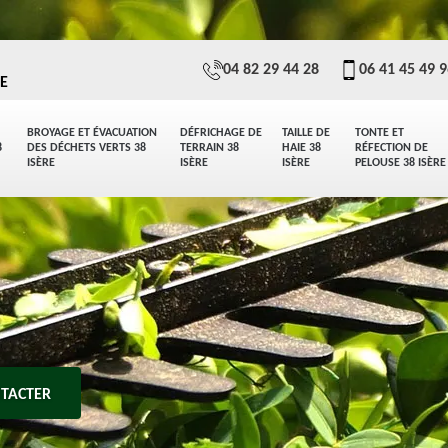
04 82 29 44 28
06 41 45 49 
E
BROYAGE ET ÉVACUATION
DÉFRICHAGE DE
TAILLE DE
TONTE ET
8
DES DÉCHETS VERTS 38
TERRAIN 38
HAIE 38
RÉFECTION DE
ISÈRE
ISÈRE
ISÈRE
PELOUSE 38 ISÈRE
TACTER