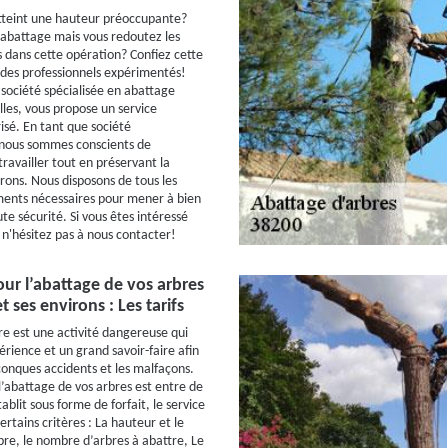
tteint une hauteur préoccupante?
'abattage mais vous redoutez les
s dans cette opération? Confiez cette
 des professionnels expérimentés!
 société spécialisée en abattage
lles, vous propose un service
isé. En tant que société
 nous sommes conscients de
ravailler tout en préservant la
irons. Nous disposons de tous les
ments nécessaires pour mener à bien
te sécurité. Si vous êtes intéressé
 n'hésitez pas à nous contacter!
our l’abattage de vos arbres
t ses environs : Les tarifs
re est une activité dangereuse qui
érience et un grand savoir-faire afin
lconques accidents et les malfaçons.
l’abattage de vos arbres est entre de
blit sous forme de forfait, le service
ertains critères : La hauteur et le
bre, le nombre d’arbres à abattre, Le