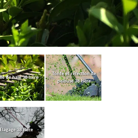
Tonte et réfection de
lle de haie 38 Isère
pelouse 38 Isère
Elagage 38 Isère