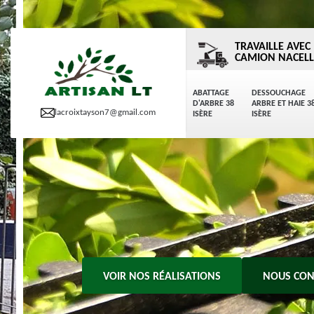
TRAVAILLE AVEC
CAMION NACELL
ABATTAGE
DESSOUCHAGE
D'ARBRE 38
ARBRE ET HAIE 3
lacroixtayson7@gmail.com
ISÈRE
ISÈRE
VOIR NOS RÉALISATIONS
NOUS CON