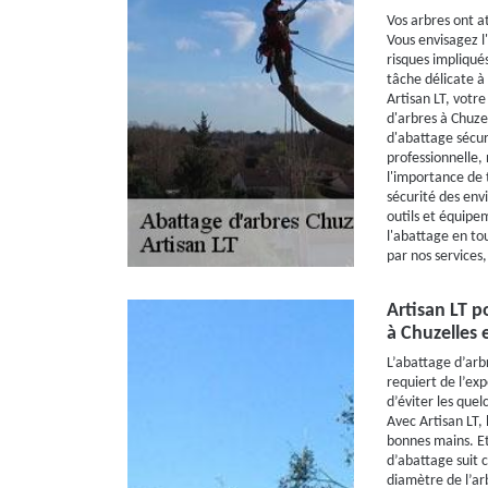
Vos arbres ont a
Vous envisagez l
risques impliqué
tâche délicate à
Artisan LT, votre
d'arbres à Chuze
d'abattage sécur
professionnelle,
l'importance de t
sécurité des env
outils et équipe
l'abattage en tou
par nos services,
Artisan LT p
à Chuzelles e
L’abattage d’arb
requiert de l’exp
d’éviter les que
Avec Artisan LT, 
bonnes mains. Eta
d’abattage suit c
diamètre de l’ar