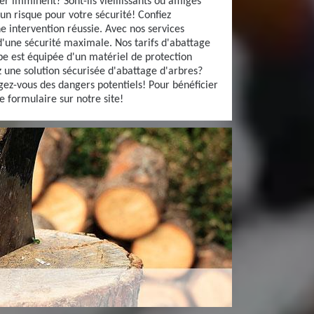
 imminent? Sont-ils vieillissants ou affligés
n risque pour votre sécurité! Confiez
e intervention réussie. Avec nos services
d'une sécurité maximale. Nos tarifs d'abattage
pe est équipée d'un matériel de protection
 une solution sécurisée d'abattage d'arbres?
gez-vous des dangers potentiels! Pour bénéficier
le formulaire sur notre site!