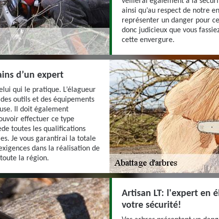
veillerai également à la sécuri
ainsi qu’au respect de notre e
représenter un danger pour cel
donc judicieux que vous fassie
cette envergure.
ains d’un expert
elui qui le pratique. L’élagueur
 des outils et des équipements
use. Il doit également
ouvoir effectuer ce type
ède toutes les qualifications
s. Je vous garantirai la totale
 exigences dans la réalisation de
toute la région.
Artisan LT: l'expert en
votre sécurité!