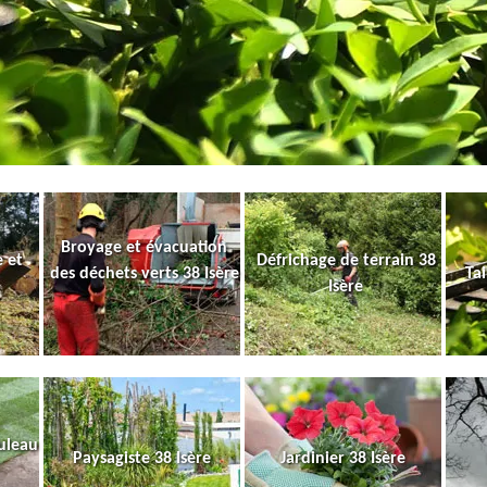
Broyage et évacuation
 et
Défrichage de terrain 38
des déchets verts 38 Isère
Tai
Isère
uleau
Paysagiste 38 Isère
Jardinier 38 Isère