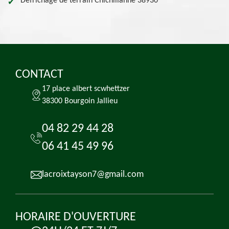
Défrichage de terrain Chichilianne 38930
CONTACT
17 place albert scwhettzer
38300 Bourgoin Jallieu
04 82 29 44 28
06 41 45 49 96
lacroixtayson7@gmail.com
HORAIRE D'OUVERTURE