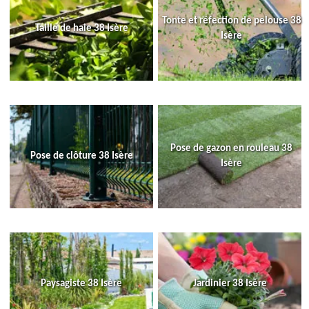
Tonte et réfection de pelouse 38
Taille de haie 38 Isère
Isère
Pose de gazon en rouleau 38
Pose de clôture 38 Isère
Isère
Paysagiste 38 Isère
Jardinier 38 Isère