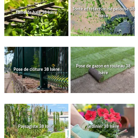
Tonte et réfection de pelouse 38
Taille de haie 38 Isère
Isère
Pose de gazon en rouleau 38
Pose de clôture 38 Isère
Isère
Paysagiste 38 Isère
Jardinier 38 Isère