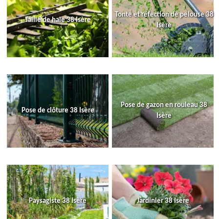
Tonte et réfection de pelouse 38
Taille de haie 38 Isère
Isère
Pose de gazon en rouleau 38
Pose de clôture 38 Isère
Isère
Paysagiste 38 Isère
Jardinier 38 Isère